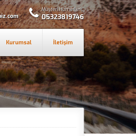
Müşteri Hizmetleri;
biz.com
05323819746
Kurumsal
İletişim