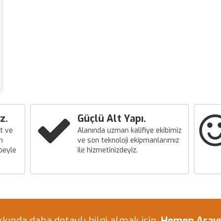
z.
Güçlü Alt Yapı.
t ve
Alanında uzman kalifiye ekibimiz
n
ve son teknoloji ekipmanlarımız
übeyle
ile hizmetinizdeyiz.
kında daha detaylı bilgi almak için,
Hemen Arayın